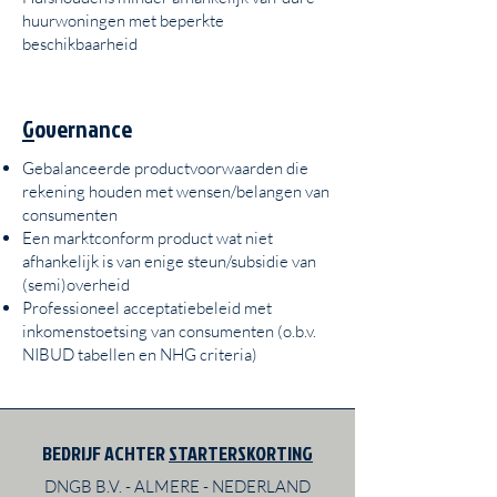
huurwoningen met beperkte
beschikbaarheid
G
overnance
Gebalanceerde productvoorwaarden die
rekening houden met wensen/belangen van
consumenten
Een marktconform product wat niet
afhankelijk is van enige steun/subsidie van
(semi)overheid
Professioneel acceptatiebeleid met
inkomenstoetsing van consumenten (o.b.v.
NIBUD tabellen en NHG criteria)
BEDRIJF ACHTER
STARTERSKORTING
DNGB B.V. - ALMERE - NEDERLAND