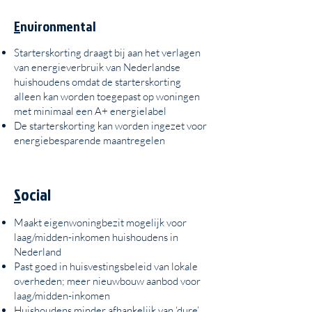
E
nvironmental
Starterskorting draagt bij aan het verlagen
van energieverbruik van Nederlandse
huishoudens omdat de starterskorting
alleen kan worden toegepast op woningen
met minimaal een A+ energielabel
De starterskorting kan worden ingezet voor
energiebesparende maantregelen
S
ocial
Maakt eigenwoningbezit mogelijk voor
laag/midden-inkomen huishoudens in
Nederland
Past goed in huisvestingsbeleid van lokale
overheden; meer nieuwbouw aanbod voor
laag/midden-inkomen
Huishoudens minder afhankelijk van ‘dure’