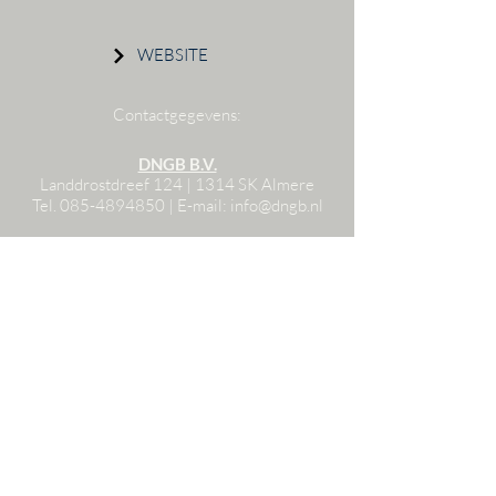
WEBSITE
Contactgegevens:
DNGB B.V.
Landdrostdreef 124 | 1314 SK Almere
Tel.
085-4894850
| E
-mail:
info@dngb.nl
BLIJF OP DE HOOGTE
Schrijf je in voor onze nieuwsbrief
Je e-mail